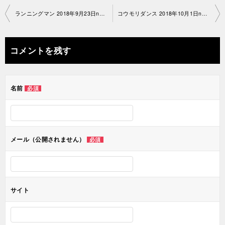
投
ランニングマン 2018年9月23日no0004-no1 024 池袋教室
コウモリダンス 2018年10月1日no0004-no1 088 池袋教室
稿
ナ
コメントを残す
ビ
ゲ
名前
必須
ー
シ
ョ
メール（公開されません）
必須
ン
サイト