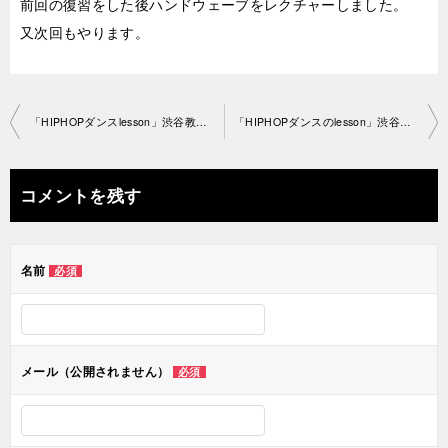
前回の復習をした後ハンドウェーブをレクチャーしました。
又次回もやります。
投
「HIPHOPダンスlesson」渋谷教室 2019-7-12-­no0028-1195
「HIPHOPダンスのlesson」渋谷教室 2019-7-19-­no0028-1170
稿
ナ
コメントを残す
ビ
ゲ
名前
必須
ー
シ
ョ
メール（公開されません）
必須
ン