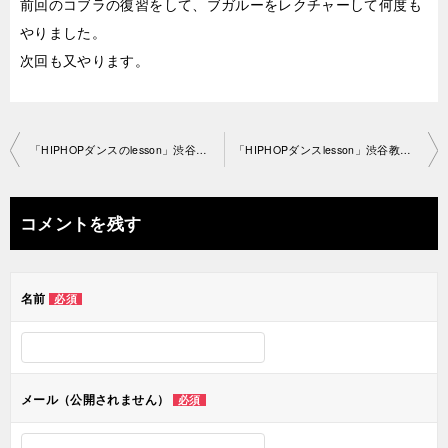
前回のコブラの復習をして、ブガルーをレクチャーして何度も
やりました。
次回も又やります。
投
「HIPHOPダンスのlesson」渋谷教室 2019-6-17-­no0028-1170
「HIPHOPダンスlesson」渋谷教室 2019-6-21-­no0028-1195
稿
ナ
コメントを残す
ビ
ゲ
名前
必須
ー
シ
ョ
メール（公開されません）
必須
ン