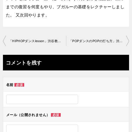
までの復習を何度もやり、ブガルーの基礎をレクチャーしまし
た。 又次回やります。
投
「HIPHOPダンスlesson」渋谷教室 2019-6-14-­no0028-1195
「POPダンスのPOPの打ち方」渋谷教室 2019-6-17-­no0028-­1228
稿
ナ
コメントを残す
ビ
ゲ
名前
必須
ー
シ
ョ
メール（公開されません）
必須
ン