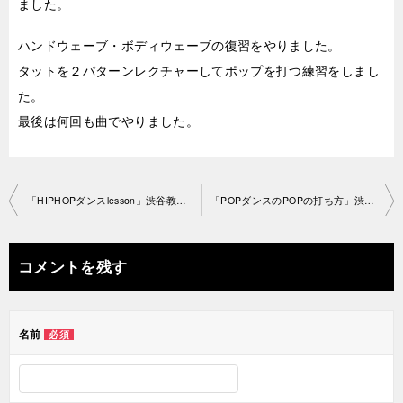
ました。
ハンドウェーブ・ボディウェーブの復習をやりました。
タットを２パターンレクチャーしてポップを打つ練習をしまし
た。
最後は何回も曲でやりました。
投
「HIPHOPダンスlesson」渋谷教室 2019-2-16-­no0028-1195
「POPダンスのPOPの打ち方」渋谷教室 2019-2-17-­no0028-­1167
稿
ナ
コメントを残す
ビ
ゲ
名前
必須
ー
シ