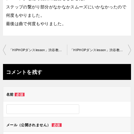
ステップの繋がり部分がなかなかスムーズにいかなかったので
何度もやりました。
最後は曲で何度もやりました。
投
「HIPHOPダンスlesson」渋谷教室 2019-9-9-­no0028-1262
「HIPHOPダンスlesson」渋谷教室 2019-9-17-­no0028-1260
稿
ナ
コメントを残す
ビ
ゲ
名前
必須
ー
シ
ョ
メール（公開されません）
必須
ン