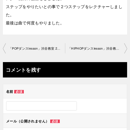
ステップをやりたいとの事で２つステップをレクチャーしまし
た。
最後は曲で何度もやりました。
投
「POPダンスlesson」渋谷教室 2021-3-12-­no0028-1484
「HIPHOPダンスlesson」渋谷教室 2021-3-18-­no0028-1333
稿
ナ
コメントを残す
ビ
ゲ
名前
必須
ー
シ
ョ
メール（公開されません）
必須
ン