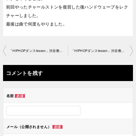
前回やったチャールストンを復習した後ハンドウェーブをレク
チャーしました。
最後は曲で何度もやりました。
投
「HIPHOPダンスlesson」渋谷教室 2020-5-29-­no0028-1195
「HIPHOPダンスlesson」渋谷教室 2020-6-12-­no0028-1195
稿
ナ
コメントを残す
ビ
ゲ
名前
必須
ー
シ
ョ
メール（公開されません）
必須
ン