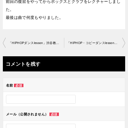
前回の復習をやってからボックスとクラブをレクチャーしまし
た。
最後は曲で何度もやりました。
投
「HIPHOPダンスlesson」渋谷教室 2019-9-9-­no0028-1248
「HIPHOP・コピーダンスlesson」渋谷教室 2019-9-13-­no0028-1241
稿
ナ
コメントを残す
ビ
ゲ
名前
必須
ー
シ
ョ
メール（公開されません）
必須
ン