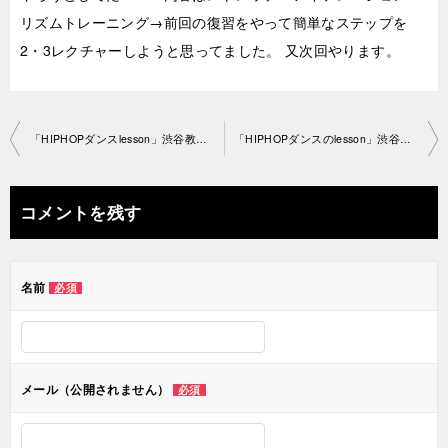
リズムトレーニング→前回の復習をやって簡単なステップを
2・3レクチャーしようと思ってました。 又次回やります。
投
「HIPHOPダンスlesson」渋谷教室 2019-7-26-­no0028
「HIPHOPダンスのlesson」渋谷教室 2019-8-5-­no0028-1170
稿
ナ
コメントを残す
ビ
ゲ
名前
必須
ー
シ
ョ
メール（公開されません）
必須
ン