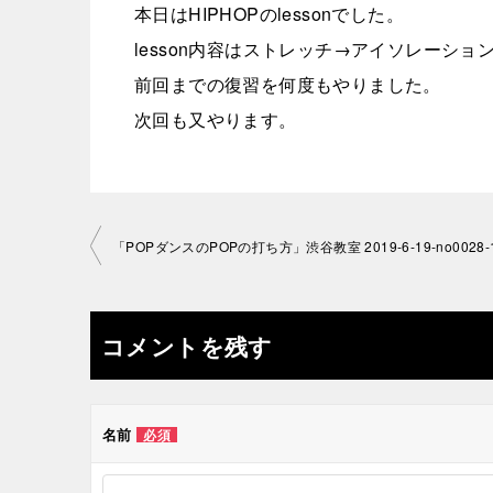
本日はHIPHOPのlessonでした。
lesson内容はストレッチ→アイソレーシ
前回までの復習を何度もやりました。
次回も又やります。
投
「POPダンスのPOPの打ち方」渋谷教室 2019-6-19-­no0028-­
稿
ナ
コメントを残す
ビ
ゲ
名前
必須
ー