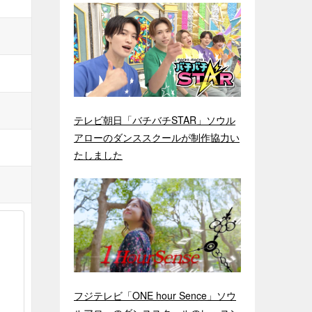
テレビ朝日「バチバチSTAR」ソウル
アローのダンススクールが制作協力い
たしました
フジテレビ「ONE hour Sence」ソウ