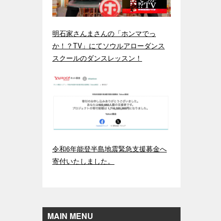
明石家さんまさんの「ホンマでっ
か！？TV」にてソウルアローダンス
スクールのダンスレッスン！
令和6年能登半島地震緊急支援募金へ
寄付いたしました。
MAIN MENU