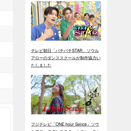
テレビ朝日「バチバチSTAR」ソウル
アローのダンススクールが制作協力い
たしました
フジテレビ「ONE hour Sence」ソウ