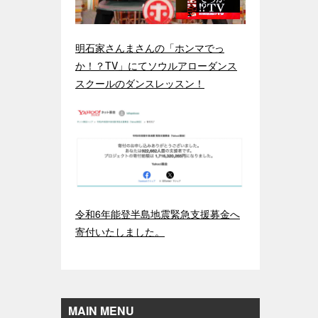
明石家さんまさんの「ホンマでっ
か！？TV」にてソウルアローダンス
スクールのダンスレッスン！
令和6年能登半島地震緊急支援募金へ
寄付いたしました。
MAIN MENU