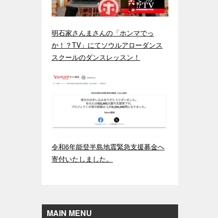
明石家さんまさんの「ホンマでっ
か！？TV」にてソウルアローダンス
スクールのダンスレッスン！
令和6年能登半島地震緊急支援募金へ
寄付いたしました。
MAIN MENU