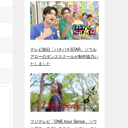
テレビ朝日「バチバチSTAR」ソウル
アローのダンススクールが制作協力い
たしました
フジテレビ「ONE hour Sence」ソウ