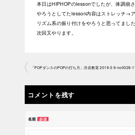
本日はHIPHOPのlessonでしたが、体調
やろうとしてたlesson内容はストレッチ
リズム系の振り付けをやろうと思ってまし
次回又やります。
投
「POPダンスのPOPの打ち方」渋谷教室 2019-3-9-­no0028-­1
稿
ナ
コメントを残す
ビ
ゲ
名前
必須
ー