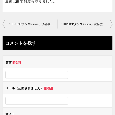
最後は曲で何度もやりました。
投
「HIPHOPダンスlesson」渋谷教室 2018-12-1-­no0028-­1141
「HIPHOPダンスlesson」渋谷教室 2018-12-2-­no0028-1176
稿
ナ
コメントを残す
ビ
ゲ
名前
必須
ー
シ
ョ
メール（公開されません）
必須
ン
サイト