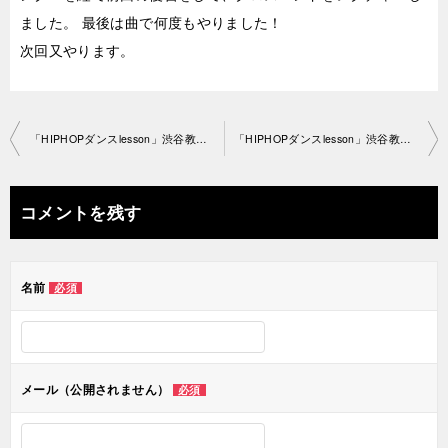
ました。 最後は曲で何度もやりました！
次回又やります。
投
「HIPHOPダンスlesson」渋谷教室 2020-7-26-­no0028
「HIPHOPダンスlesson」渋谷教室 2020-7-28-­no0028-1195
稿
ナ
コメントを残す
ビ
ゲ
名前
必須
ー
シ
ョ
メール（公開されません）
必須
ン