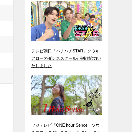
テレビ朝日「バチバチSTAR」ソウル
アローのダンススクールが制作協力い
たしました
フジテレビ「ONE hour Sence」ソウ