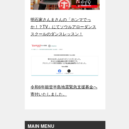
明石家さんまさんの「ホンマでっ
か！？TV」にてソウルアローダンス
スクールのダンスレッスン！
令和6年能登半島地震緊急支援募金へ
寄付いたしました。
MAIN MENU