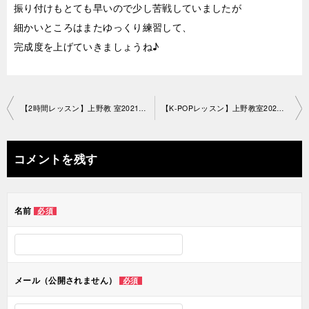
振り付けもとても早いので少し苦戦していましたが
細かいところはまたゆっくり練習して、
完成度を上げていきましょうね♪
投
【2時間レッスン】上野教 室2021-04-24-no0064-1479
【K-POPレッスン】上野教室2021-04-2 8-no0064-1490
稿
ナ
コメントを残す
ビ
ゲ
名前
必須
ー
シ
ョ
メール（公開されません）
必須
ン