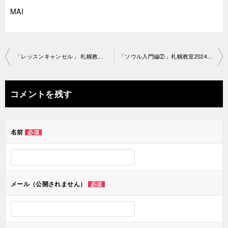
MAI
投
「レッスンキャンセル」 札幌教室2024-10-21-n0084-2519
「ソウル入門編②」札幌教室2024-11-6-no0084-2519
稿
ナ
コメントを残す
ビ
ゲ
名前
必須
ー
シ
ョ
メール（公開されません）
必須
ン