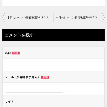
投
本日のレッスン新宿教室2019-2-17 – no1146-0012
本日のレッスン新宿教室2019-3-3- no1146-0012
稿
ナ
コメントを残す
ビ
ゲ
名前
必須
ー
シ
ョ
メール（公開されません）
必須
ン
サイト