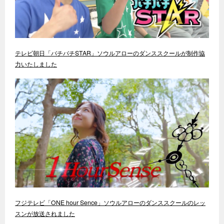
テレビ朝日「バチバチSTAR」ソウルアローのダンススクールが制作協
力いたしました
フジテレビ「ONE hour Sence」ソウルアローのダンススクールのレッ
スンが放送されました