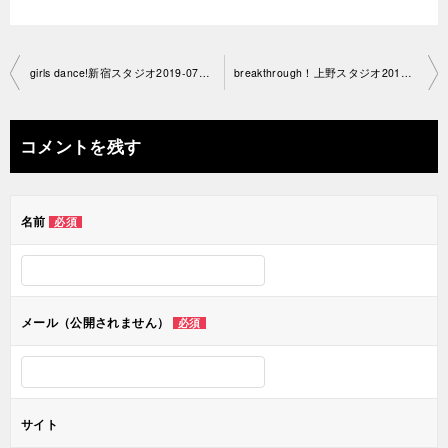
投
girls dance!新宿スタジオ2019-07-15-no0034-1192
breakthrough！上野スタジオ2019-07-17-no0034-1197
稿
ナ
コメントを残す
ビ
ゲ
名前
必須
ー
シ
ョ
メール（公開されません）
必須
ン
サイト