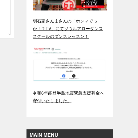
明石家さんまさんの「ホンマでっ
か！？TV」にてソウルアローダンス
スクールのダンスレッスン！
令和6年能登半島地震緊急支援募金へ
寄付いたしました。
MAIN MENU