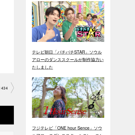
テレビ朝日「バチバチSTAR」ソウル
アローのダンススクールが制作協力い
たしました
1434
フジテレビ「ONE hour Sence」ソウ