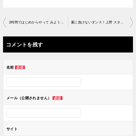
投
2時間ではじめからやって みよう！上野スタジオ2019-06-30-no0034- 1197
夏に負けないダンス！上野 スタジオ2019-07-11-no0034-1206
稿
ナ
コメントを残す
ビ
ゲ
名前
必須
ー
シ
ョ
メール（公開されません）
必須
ン
サイト