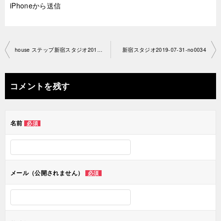
iPhoneから送信
投
house ステップ新宿スタジオ2019-07-2 8-no0034-1192
新宿スタジオ2019-07-31-no0034
稿
ナ
コメントを残す
ビ
ゲ
名前
必須
ー
シ
ョ
メール（公開されません）
必須
ン