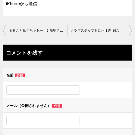
iPhoneから送信
投
まるごと覚えちゃおー！3 新宿スタジオ2019-07-22-no0034-1213
クラブステップを活用！新 宿スタジオ2019-07-25-no0034-1232
稿
ナ
コメントを残す
ビ
ゲ
名前
必須
ー
シ
ョ
メール（公開されません）
必須
ン