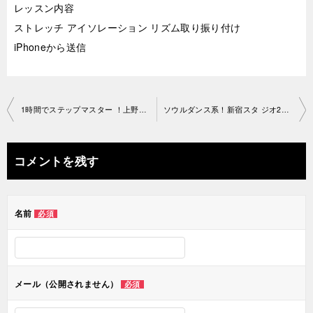
レッスン内容
ストレッチ アイソレーション リズム取り振り付け
iPhoneから送信
投
1時間でステップマスター ！上野スタジオ2019-03-15-no0034-1206
ソウルダンス系！新宿スタ ジオ2019-03-16-no0034-1192
稿
ナ
コメントを残す
ビ
ゲ
名前
必須
ー
シ
ョ
メール（公開されません）
必須
ン