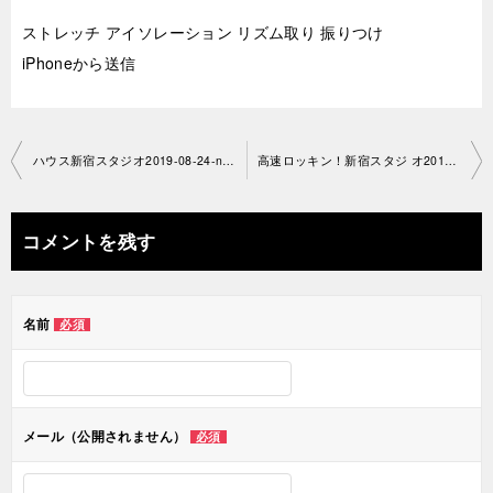
ストレッチ アイソレーション リズム取り 振りつけ
iPhoneから送信
投
ハウス新宿スタジオ2019-08-24-no0034-1192
高速ロッキン！新宿スタジ オ2019-08-31-no0034-1192
稿
ナ
コメントを残す
ビ
ゲ
名前
必須
ー
シ
ョ
メール（公開されません）
必須
ン