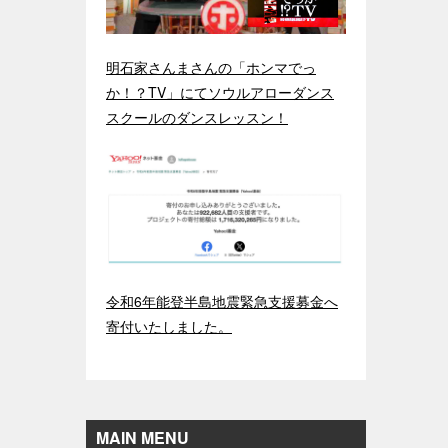
明石家さんまさんの「ホンマでっ
か！？TV」にてソウルアローダンス
スクールのダンスレッスン！
令和6年能登半島地震緊急支援募金へ
寄付いたしました。
MAIN MENU