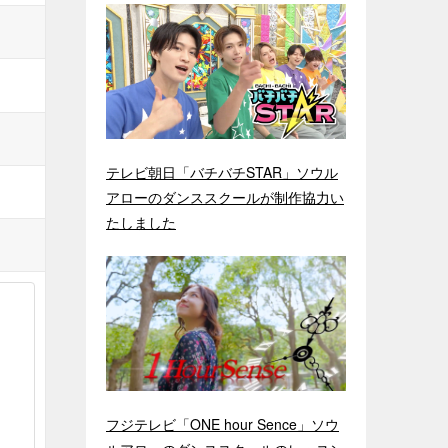
テレビ朝日「バチバチSTAR」ソウル
アローのダンススクールが制作協力い
たしました
フジテレビ「ONE hour Sence」ソウ