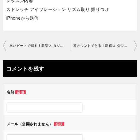
レッスン内容
ストレッチ アイソレーション リズム取り 振りつけ
iPhoneから送信
投
早いビートで踊る！新宿ス タジオ2019-04-28-no0034-1211
裏カウントでとる！新宿ス タジオ2019-04-29-no0034-1192
稿
ナ
コメントを残す
ビ
ゲ
名前
必須
ー
シ
ョ
メール（公開されません）
必須
ン