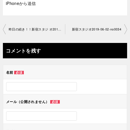
iPhoneから送信
投
昨日の続き！！新宿スタジ オ2019-05-26-no0034-1229
新宿スタジオ2019-06-02-no0034
稿
ナ
コメントを残す
ビ
ゲ
名前
必須
ー
シ
ョ
メール（公開されません）
必須
ン