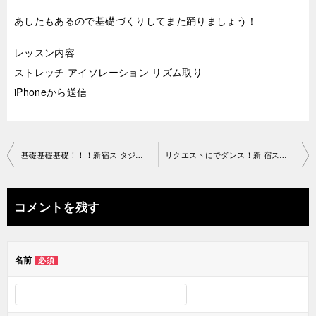
あしたもあるので基礎づくりしてまた踊りましょう！
レッスン内容
ストレッチ アイソレーション リズム取り
iPhoneから送信
投
基礎基礎基礎！！！新宿ス タジオ2019-03-019-no0034-1211
リクエストにでダンス！新 宿スタジオ2019-03-26-no0034-1211
稿
ナ
コメントを残す
ビ
ゲ
名前
必須
ー
シ