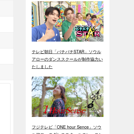
テレビ朝日「バチバチSTAR」ソウル
アローのダンススクールが制作協力い
たしました
フジテレビ「ONE hour Sence」ソウ