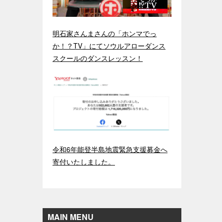
明石家さんまさんの「ホンマでっ
か！？TV」にてソウルアローダンス
スクールのダンスレッスン！
令和6年能登半島地震緊急支援募金へ
寄付いたしました。
MAIN MENU