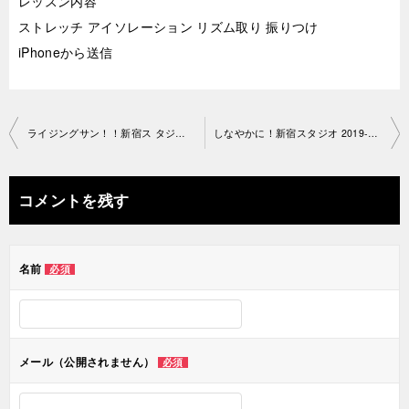
レッスン内容
ストレッチ アイソレーション リズム取り 振りつけ
iPhoneから送信
投
ライジングサン！！新宿ス タジオ2019-05-14-no0034-1211
しなやかに！新宿スタジオ 2019-05-15-no0034-1205
稿
ナ
コメントを残す
ビ
ゲ
名前
必須
ー
シ
ョ
メール（公開されません）
必須
ン