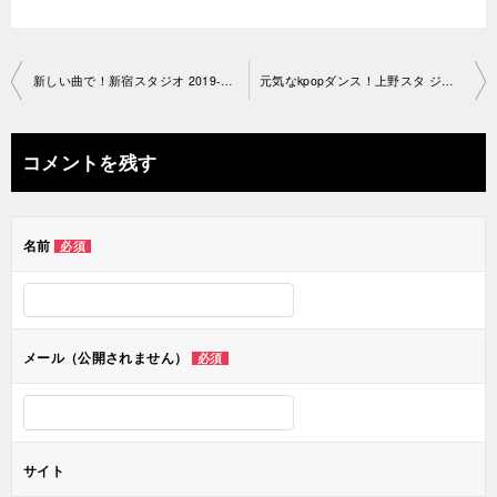
投
新しい曲で！新宿スタジオ 2019-08-24-no0034-1229
元気なkpopダンス！上野スタ ジオ2019-08-28-no0034-1197
稿
ナ
コメントを残す
ビ
ゲ
名前
必須
ー
シ
ョ
メール（公開されません）
必須
ン
サイト