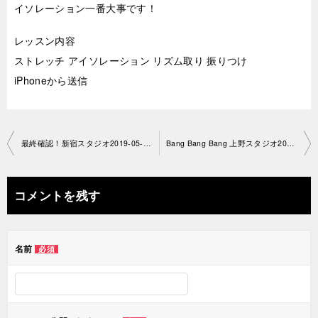
イソレーション一番大事です！
レッスン内容
ストレッチ アイソレーション リズム取り 振りつけ
iPhoneから送信
投
最終確認！新宿スタジオ2019-05-2 2-no0034-1226
Bang Bang Bang 上野スタジオ2019-05-24-no0034-1197
稿
ナ
コメントを残す
ビ
ゲ
名前
必須
ー
シ
ョ