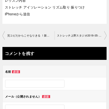
レッスン内容
ストレッチ アイソレーション リズム取り 振りつけ
iPhoneから送信
投
完コピだからこそなりきる ！新宿スタジオ2019-05-11-no0034-1204
ストレッチ上野スタジオ2019-05-1 2-no0034-1223
稿
ナ
コメントを残す
ビ
ゲ
名前
必須
ー
シ
ョ
メール（公開されません）
必須
ン