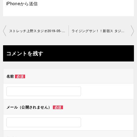
iPhoneから送信
投
ストレッチ上野スタジオ2019-05-1 2-no0034-1223
ライジングサン！！新宿ス タジオ2019-05-14-no0034-1211
稿
ナ
コメントを残す
ビ
ゲ
名前
必須
ー
シ
ョ
メール（公開されません）
必須
ン