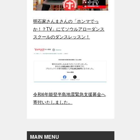
明石家さんまさんの「ホンマでっ
か！？TV」にてソウルアローダンス
スクールのダンスレッスン！
令和6年能登半島地震緊急支援募金へ
寄付いたしました。
MAIN MENU