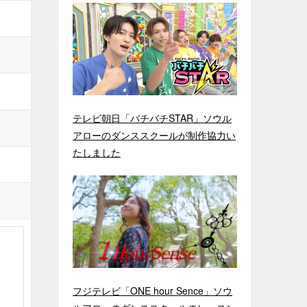
テレビ朝日「バチバチSTAR」ソウル
アローのダンススクールが制作協力い
たしました
フジテレビ「ONE hour Sence」ソウ