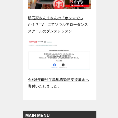
明石家さんまさんの「ホンマでっ
か！？TV」にてソウルアローダンス
スクールのダンスレッスン！
令和6年能登半島地震緊急支援募金へ
寄付いたしました。
MAIN MENU