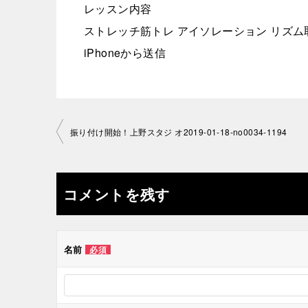
レッスン内容
ストレッチ筋トレ アイソレーション リズム
iPhoneから送信
投
振り付け開始！上野スタジ オ2019-01-18-no0034-1194
稿
ナ
コメントを残す
ビ
ゲ
名前
必須
ー
シ