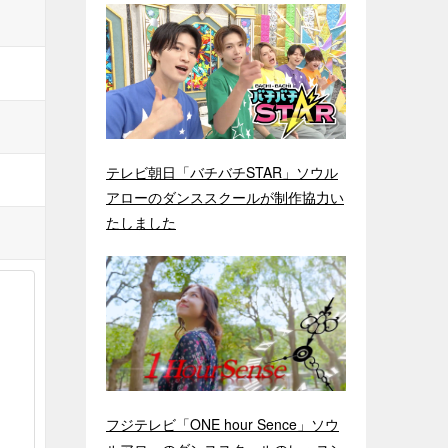
テレビ朝日「バチバチSTAR」ソウル
アローのダンススクールが制作協力い
たしました
フジテレビ「ONE hour Sence」ソウ