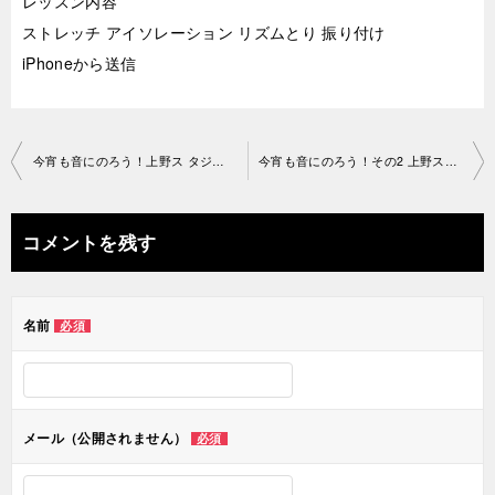
レッスン内容
ストレッチ アイソレーション リズムとり 振り付け
iPhoneから送信
投
今宵も音にのろう！上野ス タジオ2019-03-22-no0034-1208
今宵も音にのろう！その2 上野スタジオ2019-03-24-no0034-1208
稿
ナ
コメントを残す
ビ
ゲ
名前
必須
ー
シ
ョ
メール（公開されません）
必須
ン