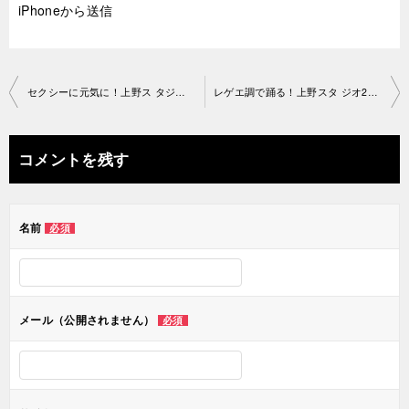
iPhoneから送信
投
セクシーに元気に！上野ス タジオ2019-05-08-no0034-1206
レゲエ調で踊る！上野スタ ジオ2019-05-10-no0034-1206
稿
ナ
コメントを残す
ビ
ゲ
名前
必須
ー
シ
ョ
メール（公開されません）
必須
ン