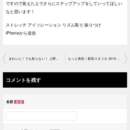
ですので覚えた上でさらにステップアップをしていってほしい
なと思います！
ストレッチ アイソレーション リズム取り 振りつけ
iPhoneから送信
投
きれいに！でも焦らない！ 上野スタジオ2019-06-27-no0034-1206
もっと表現！新宿スタジオ 2019-06-29-no0034-1192
稿
ナ
コメントを残す
ビ
ゲ
名前
必須
ー
シ
ョ