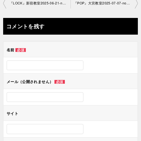
投
『LOCK』新宿教室2025-06-21-no0178-2561
『POP』大宮教室2025-07-07-no0178-2483
稿
ナ
コメントを残す
ビ
ゲ
名前
必須
ー
シ
ョ
メール（公開されません）
必須
ン
サイト