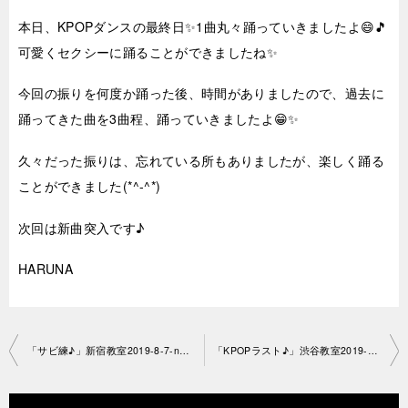
本日、KPOPダンスの最終日✨1曲丸々踊っていきましたよ😄🎵
可愛くセクシーに踊ることができましたね✨
今回の振りを何度か踊った後、時間がありましたので、過去に
踊ってきた曲を3曲程、踊っていきましたよ😁✨
久々だった振りは、忘れている所もありましたが、楽しく踊る
ことができました(*^-^*)
次回は新曲突入です♪
HARUNA
投
「サビ練♪」新宿教室2019-8-7-no29-1149
「KPOPラスト♪」渋谷教室2019-8-9-no29-1148
稿