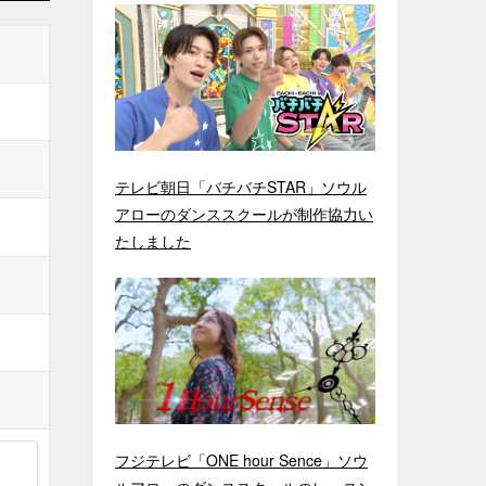
テレビ朝日「バチバチSTAR」ソウル
アローのダンススクールが制作協力い
たしました
フジテレビ「ONE hour Sence」ソウ