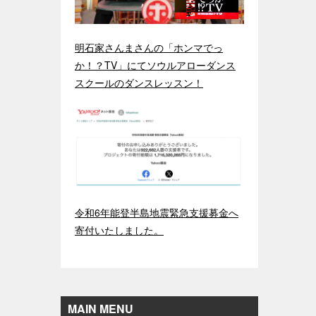
明石家さんまさんの「ホンマでっ
か！？TV」にてソウルアローダンス
スクールのダンスレッスン！
令和6年能登半島地震緊急支援募金へ
寄付いたしました。
MAIN MENU