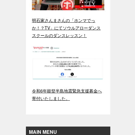
明石家さんまさんの「ホンマでっ
か！？TV」にてソウルアローダンス
スクールのダンスレッスン！
令和6年能登半島地震緊急支援募金へ
寄付いたしました。
MAIN MENU