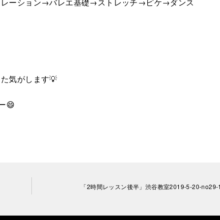
ソレーション→バレエ基礎→ストレッチ→ピケ→ダンス
。
た気がします💡
ー😄
「2時間レッスン後半」渋谷教室2019-5-20-no29-1