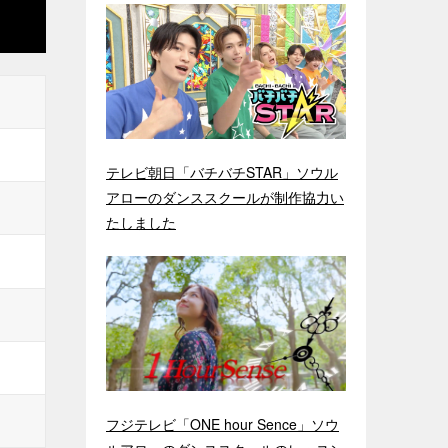
テレビ朝日「バチバチSTAR」ソウル
アローのダンススクールが制作協力い
たしました
フジテレビ「ONE hour Sence」ソウ