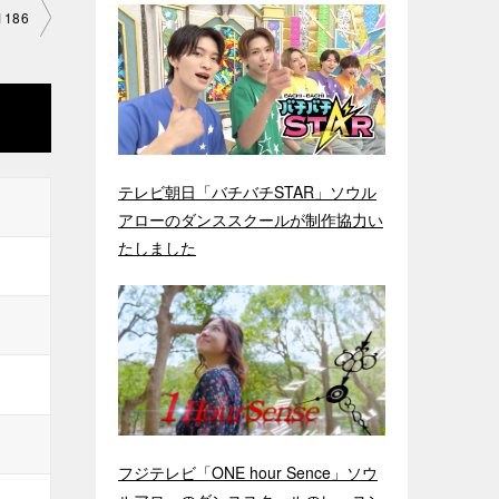
186
テレビ朝日「バチバチSTAR」ソウル
アローのダンススクールが制作協力い
たしました
フジテレビ「ONE hour Sence」ソウ