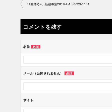
投
「1曲踊る♪」新宿教室2019-4-15-no29-1161
稿
ナ
コメントを残す
ビ
ゲ
名前
必須
ー
シ
メール（公開されません）
必須
ョ
ン
サイト