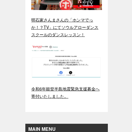
明石家さんまさんの「ホンマでっ
か！？TV」にてソウルアローダンス
スクールのダンスレッスン！
令和6年能登半島地震緊急支援募金へ
寄付いたしました。
MAIN MENU