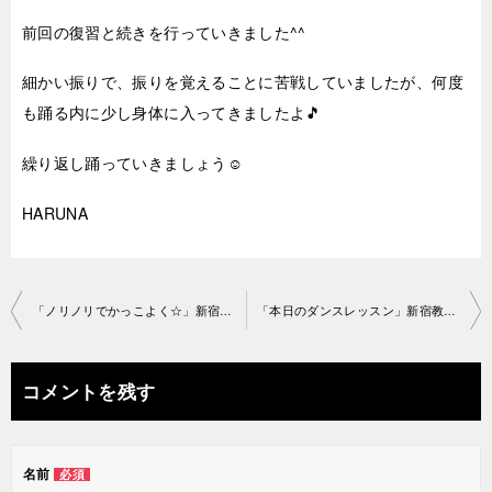
前回の復習と続きを行っていきました^^
細かい振りで、振りを覚えることに苦戦していましたが、何度
も踊る内に少し身体に入ってきましたよ🎵
繰り返し踊っていきましょう☺
HARUNA
投
「ノリノリでかっこよく☆」新宿教室2019-8-22-no29-1132
「本日のダンスレッスン」新宿教室2019-8-23-no29-1184
稿
ナ
コメントを残す
ビ
ゲ
名前
必須
ー