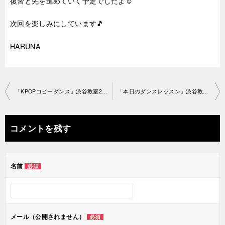
復習と先を進めていく予定でしたよ☺
次回を楽しみにしています🎵
HARUNA
投
「KPOPコピーダンス」渋谷教室2019-9-16-no29-1234
「本日のダンスレッスン」渋谷教室2019-9-26-no29-1119
稿
ナ
コメントを残す
ビ
ゲ
名前
必須
ー
シ
ョ
メール（公開されません）
必須
ン