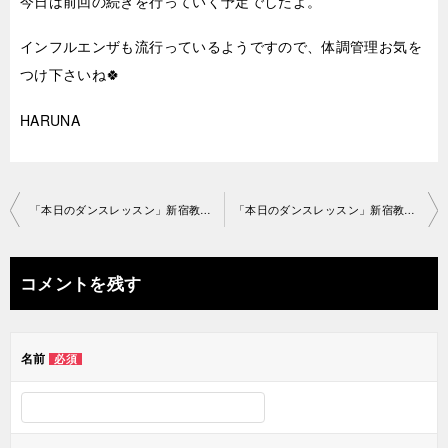
今日は前回の続きを行っていく予定でしたよ。
インフルエンザも流行っているようですので、体調管理お気を
つけ下さいね🍀
HARUNA
投
「本日のダンスレッスン」新宿教室2019-4-24-no29-1119
「本日のダンスレッスン」新宿教室2019-4-27-no29-1182
稿
ナ
コメントを残す
ビ
ゲ
名前
必須
ー
シ
ョ